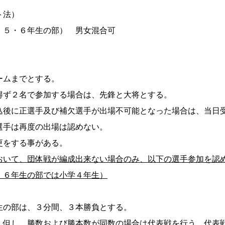
ト法）
、５・６年生の部） 男女混合可
ームまでとする。
得ず２名で参加する場合は、先鋒と大将とする。
込後に正選手及び補欠選手が出場不可能となった場合は、当日
選手は再度の出場は認めない。
更をする事がある。
おいて、団体戦が編成出来ない場合のみ、以下の選手参加を認
・６年生の部では小学４年生）
生の部は、３分間、３本勝負とする。
。但し、勝数および勝本数が同数の場合は代表戦を行う。代表