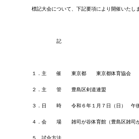
標記大会について、下記要項により開催いたし
記
１．主 催 東京都 東京都体育協会 
２．主 管 豊島区剣道連盟
３．日 時 令和６年１月７日（日） 午後
４．会 場 雑司が谷体育館（豊島区雑司が谷
５．試合方法