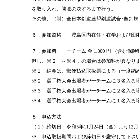
を取り入れ、勝敗の決するまで行う。
その他、（財）全日本剣道連盟剣道試合･審判規
６．参加資格 豊島区内在住・在学および団
７．参加料 一チーム 金 1,800 円 （含む保
但し、※２．～※４．の場合は参加料が異なり
※１．納金は、郵便払込取扱票による（一度納
※２．選手権大会出場者が一チームに３名入る
※３．選手権大会出場者が一チームに２名入る
※４．選手権大会出場者が一チームに１名入る
８．申込方法
（１）締切日：令和5年11月24日（金）より1
※ 申込取扱期間および締切日を厳守して下さ