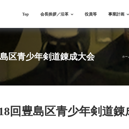
Top
会長挨拶／沿革
役員等
事業計画
回豊島区青少年剣道錬成大会
ホー
第18回豊島区青少年剣道錬