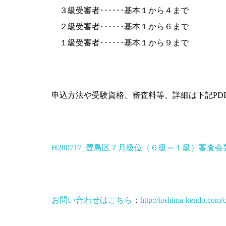
３級受審者･･････基本１から４まで
２級受審者･･････基本１から６まで
１級受審者･･････基本１から９まで
申込方法や受験資格、審査料等、詳細は下記PD
H280717_豊島区７月級位（６級～１級）審査会要項
お問い合わせはこちら
：
http://toshima-kendo.com/c