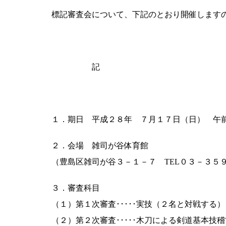
標記審査会について、下記のとおり開催します
記
１．期日 平成２８年 ７月１７日（日） 午
２．会場 雑司が谷体育館
（豊島区雑司が谷３－１－７ TEL０３－３５
３．審査科目
（１）第１次審査･････実技（２名と対戦する）
（２）第２次審査･････木刀による剣道基本技