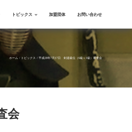
トピックス
加盟団体
お問い合わせ
ホーム
トピックス
平成28年7月17日 剣道級位（6級～1級）審査会
査会