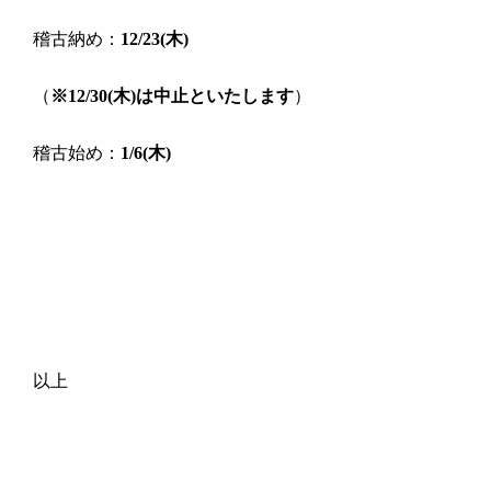
稽古納め：
12/23(木)
（
※12/30(木)は中止といたします
）
稽古始め：
1/6(木)
以上