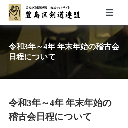
Skip
to
Toggl
content
Navig
Top
会長挨拶／沿革
令和3年～4年 年末年始の稽古会
役員等
事業計画
日程について
トピックス
加盟団体
お問い合わせ
令和3年～4年 年末年始の
稽古会日程について