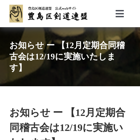
Skip
to
Toggl
content
Navig
Top
会長挨拶／沿革
お知らせ ー 【12月定期合同稽
役員等
古会は12/19に実施いたしま
事業計画
す】
トピックス
加盟団体
お問い合わせ
お知らせ ー 【12月定期合
同稽古会は12/19に実施い