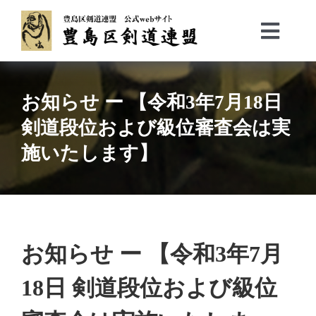
Skip
to
Toggl
content
Navig
Top
会長挨拶／沿革
お知らせ ー 【令和3年7月18日
役員等
剣道段位および級位審査会は実
事業計画
施いたします】
トピックス
加盟団体
お問い合わせ
お知らせ ー 【令和3年7月
18日 剣道段位および級位