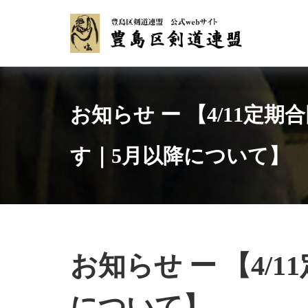
Skip
to
content
お知らせ ー 【4/11定
す｜5月以降について】
お知らせ ー 【4
について】