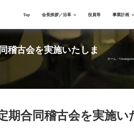
Top
会長挨拶／沿革
役員等
事業計画
期合同稽古会を実施いたしま
ホーム
Uncategoriz
/11定期合同稽古会を実施