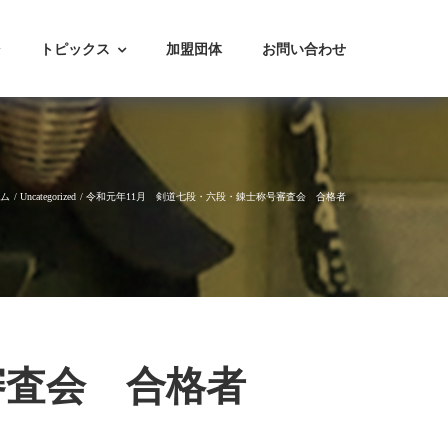
トピックス
加盟団体
お問い合わせ
ム
Uncategorized
令和元年11月 剣道七段・六段・錬士称号審査会 合格者
審査会 合格者