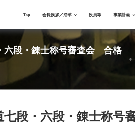
Top
会長挨拶／沿革
役員等
事業計画
段・六段・錬士称号審査会 合格
ホー
剣道七段・六段・錬士称号