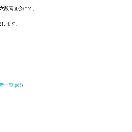
・六段審査会にて、
致します。
一覧.pdf
）