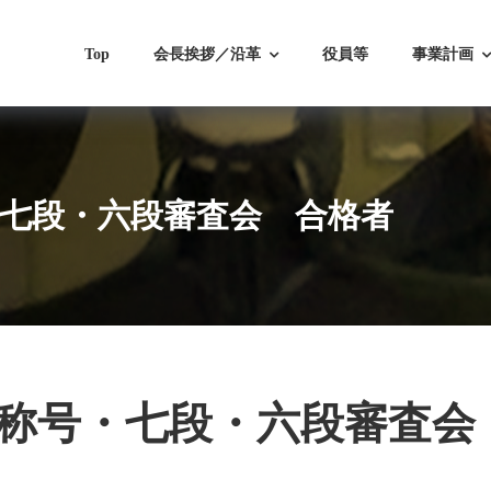
Top
会長挨拶／沿革
役員等
事業計画
・七段・六段審査会 合格者
道称号・七段・六段審査会