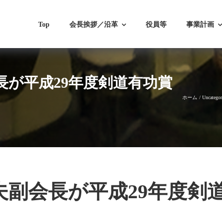
Top
会長挨拶／沿革
役員等
事業計画
長が平成29年度剣道有功賞
ホーム
Uncategor
夫副会長が平成29年度剣