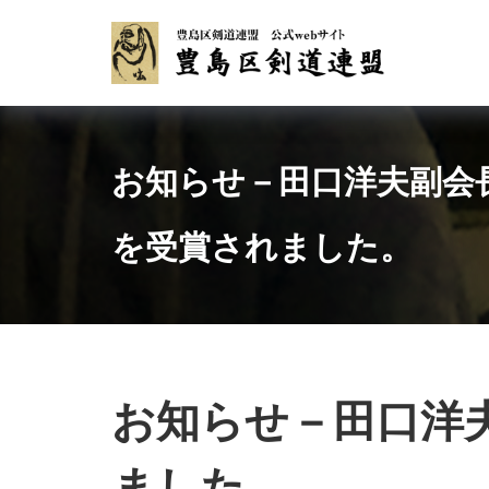
Skip
to
content
お知らせ－田口洋夫副会
を受賞されました。
お知らせ－田口洋
ました。